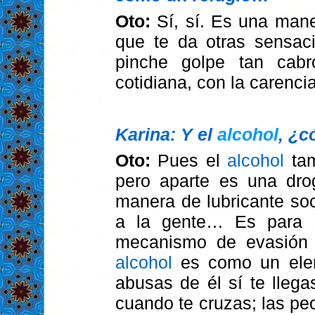
Oto:
Sí, sí. Es una mane
que te da otras sensac
pinche golpe tan cabr
cotidiana, con la carenci
Karina: Y el
alcohol
, ¿c
Oto:
Pues el
alcohol
tam
pero aparte es una dr
manera de lubricante soc
a la gente… Es para s
mecanismo de evasión 
alcohol
es como un ele
abusas de él sí te lleg
cuando te cruzas; las pe