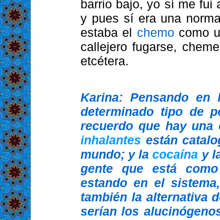
barrio bajo, yo sí me fui
y pues sí era una norma 
estaba el
chemo
como uno
callejero fugarse, cheme
etcétera.
Karina: Pensando en 
determinado tipo de pe
recuerdo que hay una c
inhalantes
están catalo
mundo; y la
cocaína
y l
gente que está como 
estando en el sistema,
también la alternativa 
serían los alucinógeno