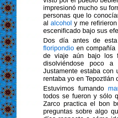
visto por el pueblo bebi
impresionó mucho su form
personas que lo conocía
al
alcohol
y me refirieron
escenificado bajo sus efe
Dos día antes de esta 
floripondio
en compañía d
de viaje aún bajo los 
disolviéndose poco a
Justamente estaba con u
rentaba yo en Tepoztlán 
Estuvimos fumando
ma
todos se fueron y sólo
Zarco practica el bon 
preguntas sobre algo q