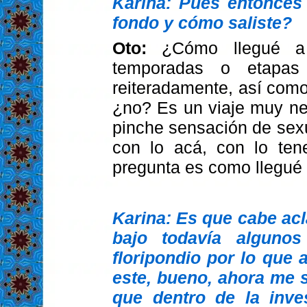
Karina: Pues entonces
fondo y cómo saliste?
Oto:
¿Cómo llegué a
temporadas o etapas
reiteradamente, así com
¿no? Es un viaje muy nec
pinche sensación de sexu
con lo acá, con lo ten
pregunta es como llegu
Karina: Es que cabe acl
bajo todavía alguno
floripondio por lo que
este, bueno, ahora me 
que dentro de la inv