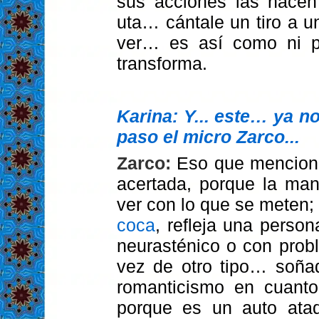
sus acciones las hace
uta… cántale un tiro a 
ver… es así como ni p
transforma.
Karina: Y... este… ya n
paso el micro Zarco...
Zarco:
Eso que menciona
acertada, porque la man
ver con lo que se meten;
coca
, refleja una person
neurasténico o con prob
vez de otro tipo… soña
romanticismo en cuanto
porque es un auto ata