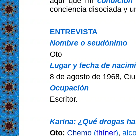
aquí que mi
condición 
conciencia disociada y u
ENTREVISTA
Nombre o seudónimo
Oto
Lugar y fecha de nacim
8 de agosto de 1968, Ci
Ocupación
Escritor.
Karina: ¿Qué drogas has
Oto:
Chemo
(
thíner
)
,
alc