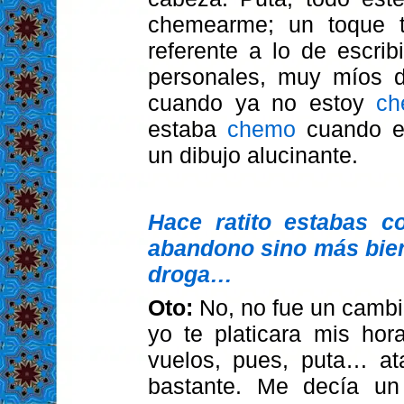
chemearme; un toque to
referente a lo de escrib
personales, muy míos d
cuando ya no estoy
ch
estaba
chemo
cuando es
un dibujo alucinante.
Hace ratito estabas 
abandono sino más bien
droga…
Oto:
No, no fue un cambi
yo te platicara mis hor
vuelos, pues, puta… at
bastante. Me decía un 