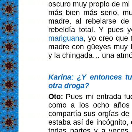
oscuro muy propio de mi 
más bien más serio, mu
madre, al rebelarse de
rebeldía total. Y pues 
mariguana
, yo creo que
madre con güeyes muy lo
y la chingada… una atmós
Karina: ¿Y entonces tu
otra droga?
Oto:
Pues mi entrada fu
como a los ocho años 
compartía sus orgías de 
estaba así de incógnito
todas partes y a veces