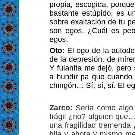
propia, escogida, porqu
bastante estúpido, es u
sobre exaltación de tu pe
son egos. ¿Cuál es peo
egos.
Oto:
El ego de la autodes
de la depresión, de mí
Y fulanita me dejó, per
a hundir pa que cuando 
chingón… Sí, sí, sí. El e
Zarco:
Sería como algo
frágil ¿no? alguien que
una fragilidad tremenda
hija y ahora y mismo me