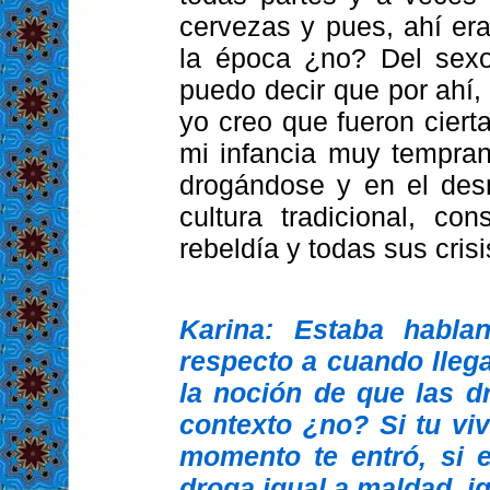
cervezas y pues, ahí er
la época ¿no? Del sexo
puedo decir que por ahí, 
yo creo que fueron cier
mi infancia muy tempra
drogándose y en el des
cultura tradicional, c
rebeldía y todas sus cris
Karina: Estaba habl
respecto a cuando lleg
la noción de que las d
contexto ¿no? Si tu vi
momento te entró, si 
droga igual a maldad, i