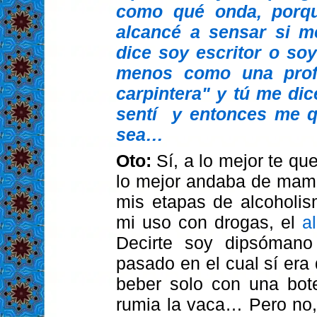
como qué onda, porqu
alcancé a sensar si m
dice soy escritor o so
menos como una profe
carpintera" y tú me di
sentí
y entonces me q
sea…
Oto:
Sí, a lo mejor te qu
lo mejor andaba de mam
mis etapas de alcoholis
mi uso con drogas, el
a
Decirte soy dipsómano
pasado en el cual sí era
beber solo con una bot
rumia la vaca… Pero no,