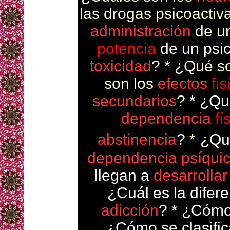
las drogas psicoactiv
administración
de u
potencia
de un psic
toxicidad
? * ¿Qué s
son los
efectos
fi
secundarios
? *
¿Qué
dependencia
fí
abstinencia
?
*
¿Qu
dependencia psíqui
llegan a
desarrollar
¿Cuál es la difer
adicción
? * ¿Cóm
¿Cómo se clasific