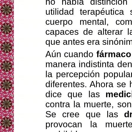
no había distinción
utilidad terapéutica
cuerpo mental, co
capaces de alterar l
que antes era sinónim
Aún cuando
fármaco
manera indistinta dent
la percepción popula
diferentes. Ahora se
dice que las
medic
contra la muerte, so
Se cree que las
d
provocan la muer