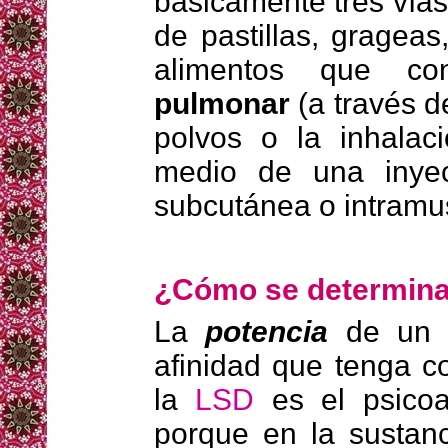
básicamente tres vías
de pastillas, grageas
alimentos que cont
pulmonar
(a través d
polvos o la inhala
medio de una inyec
subcutánea o intramus
¿Cómo se determina 
La
potencia
de un
afinidad que tenga c
la
LSD
es el psicoa
porque en la sustanc