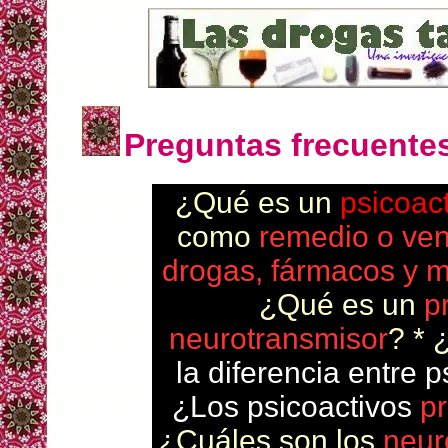
Preguntas frecuente
¿Qué es un
psicoac
como
remedio o ve
drogas, fármacos y 
¿Qué es un
p
neurotransmisor
? *
la diferencia entre 
¿Los psicoactivos
p
¿Cuáles son los
neur