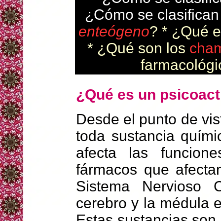
¿Cómo se clasifican 
enteógeno
? * ¿Qué 
* ¿Qué son los
cha
farmacológ
¿Qué es un psicoact
Desde el punto de vis
toda sustancia quími
afecta las funcion
fármacos que afectan
Sistema Nervioso 
cerebro y la médula 
Estas sustancias son c