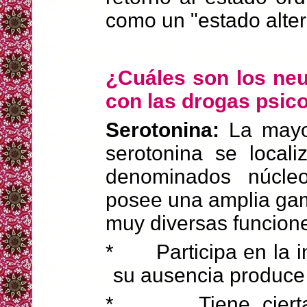
como un "estado alter
¿Cuáles son los ne
con las drogas psic
Serotonina:
La mayor
serotonina se local
denominados núcleo
posee una amplia gam
muy diversas funcion
*
Participa en la 
su ausencia produce
*
Tiene cier